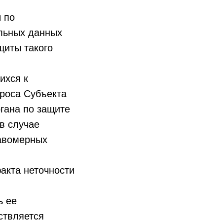
 по
льных данных
щиты такого
ихся к
роса Субъекта
ргана по защите
в случае
авомерных
акта неточности
ь ее
ствляется