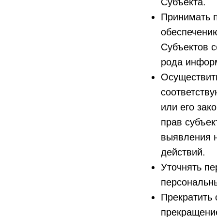
Субъекта.
Принимать п
обеспечени
Субъектов с
рода инфор
Осуществить
соответству
или его зак
прав субъек
выявления 
действий.
Уточнять пе
персональн
Прекратить 
прекращение