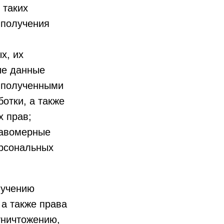
 таких
 получения
х, их
ые данные
 полученными
отки, а также
х прав;
равомерные
ерсональных
лучению
а также права
уничтожению,