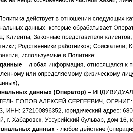
ав на неприкосновенность частной жизни, лич
Политика действует в отношении следующих ка
ональных данных, которые обрабатывает Операт
а; Клиенты; Законные представители клиентов;
ники; Родственники работников; Соискатели; 
онятия, используемые в Политике:
 данные
– любая информация, относящаяся к 
еленному или определяемому физическому лицу
анных);
ональных данных (Оператор)
– ИНДИВИДУА
ЕЛЬ ПОПОВ АЛЕКСЕЙ СЕРГЕЕВИЧ, ОГРНИП:
3, ИНН: 272100896352, юридический адрес: 68
, г. Хабаровск, Уссурийский бульвар, дом 16, к
сональных данных
- любое действие (операци