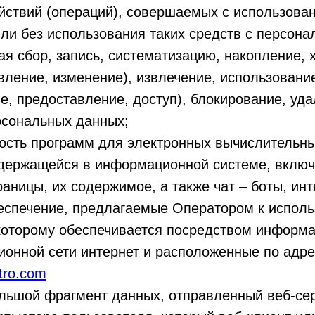
йствий (операций), совершаемых с использова
ли без использования таких средств с персон
я сбор, запись, систематизацию, накопление, 
вление, изменение), извлечение, использовани
е, предоставление, доступ), блокирование, уда
рсональных данных;
ость программ для электронных вычислительн
держащейся в информационной системе, включ
аницы, их содержимое, а также чат – боты, инт
еспечение, предлагаемые Оператором к испол
 которому обеспечивается посредством информ
онной сети интернет и расположенные по адре
stro.com
льшой фрагмент данных, отправленный веб-се