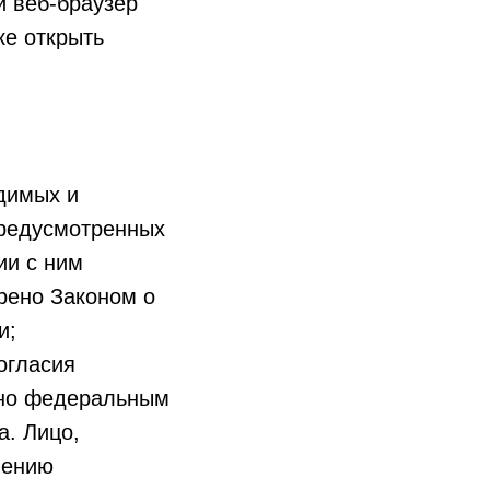
и веб-браузер
ке открыть
одимых и
предусмотренных
ии с ним
рено Законом о
и;
огласия
ено федеральным
а. Лицо,
чению