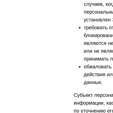
случаев, ко
персональны
установлен 
требовать о
блокировани
являются н
или не явля
принимать п
обжаловать
действия ил
данных.
Субъект персон
информации, кас
по уточнению ег