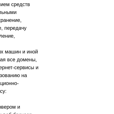
нием средств
альными
хранение,
е, передачу
ление,
ых машин и иной
ая все домены,
ернет-сервисы и
ьзованию на
ационно-
су:
рвером и