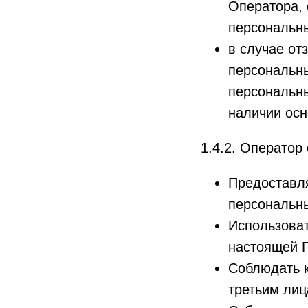
Оператора, 
персональн
в случае от
персональн
персональны
наличии осн
1.4.2. Оператор 
Предоставля
персональн
Использоват
настоящей 
Соблюдать 
третьим лиц