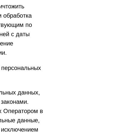
ичтожить
и обработка
ствующим по
ней с даты
жение
ии.
т персональных
льных данных,
 законами.
х Оператором в
льные данные,
а исключением