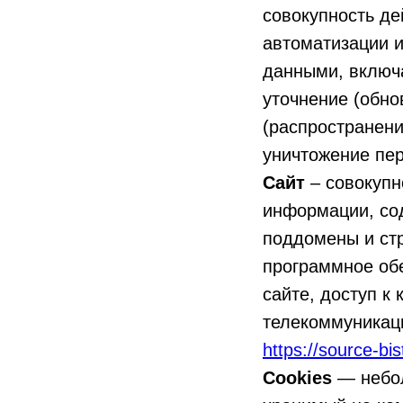
совокупность де
автоматизации и
данными, включа
уточнение (обно
(распространени
уничтожение пе
Сайт
– совокупн
информации, со
поддомены и стр
программное об
сайте, доступ к
телекоммуникаци
https://source-bi
Cookies
— небо