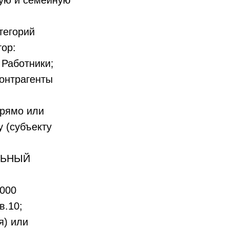
ную и семейную
тегорий
ор:
 Работники;
Контрагенты
прямо или
 (субъекту
ЛЬНЫЙ
0000
в.10;
я) или